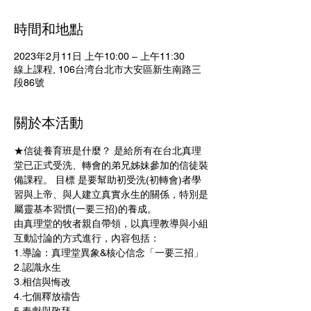
時間和地點
2023年2月11日 上午10:00 – 上午11:30
線上課程, 106台湾台北市大安區新生南路三
段86號
關於本活動
★信徒養育班是什麼？ 是給所有在台北真理
堂已正式受洗、轉會的弟兄姊妹參加的信徒裝
備課程。 目標 是要幫助初受洗(初轉會)者學
習與上帝、與人建立真實永生的關係，特別是
屬靈基本習慣(一要三招)的養成。
由真理堂的牧者親自帶領，以真理教導與小組
互動討論的方式進行，內容包括：
​1.導論：真理堂異象&核心信念「一要三招」 
2.認識永生　 
3.相信與悔改　 
4.七個釋放禱告 