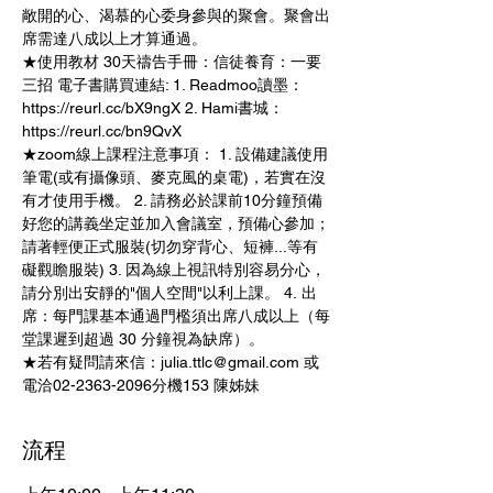
敞開的心、渴慕的心委身參與的聚會。聚會出
席需達八成以上才算通過。   
★使用教材 30天禱告手冊：信徒養育：一要
三招 電子書購買連結: 1. Readmoo讀墨： 
https://reurl.cc/bX9ngX 2. Hami書城： 
https://reurl.cc/bn9QvX   
★zoom線上課程注意事項： 1. 設備建議使用
筆電(或有攝像頭、麥克風的桌電)，若實在沒
有才使用手機。 2. 請務必於課前10分鐘預備
好您的講義坐定並加入會議室，預備心參加；
請著輕便正式服裝(切勿穿背心、短褲...等有
礙觀瞻服裝) 3. 因為線上視訊特別容易分心，
請分別出安靜的"個人空間"以利上課。 4. 出
席：每門課基本通過門檻須出席八成以上（每
堂課遲到超過 30 分鐘視為缺席）。   
★若有疑問請來信：julia.ttlc@gmail.com 或
電洽02-2363-2096分機153 陳姊妹
流程