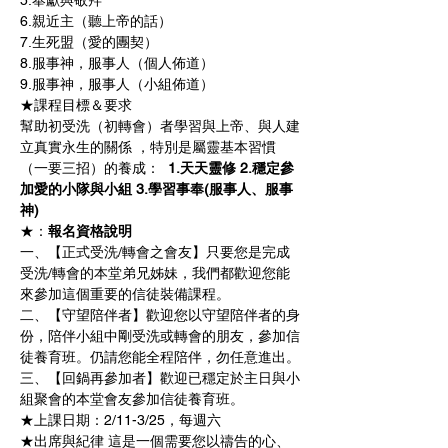
5.奉獻與敬拜 
6.親近主（聽上帝的話） 
7.生死盟（愛的團契） 
8.服事神，服事人（個人佈道） 
9.服事神，服事人（小組佈道）   
★課程目標＆要求 
幫助初受洗（初轉會）者學習與上帝、與人建
立真實永生的關係 ，特別是屬靈基本習慣
（一要三招）的養成：
 1.天天靈修 2.穩定參
加愛的小隊與小組 3.學習事奉(服事人、服事
神)  
★
：
報名資格說明
一、【正式受洗/轉會之會友】只要您是完成
受洗/轉會的本堂弟兄姊妹，我們都歡迎您能
來參加這個重要的信徒裝備課程。 
二、【守望陪伴者】歡迎您以守望陪伴者的身
份，陪伴小組中剛受洗或轉會的朋友，參加信
徒養育班。仍請您能全程陪伴，勿任意進出。
三、【回鍋再參加者】歡迎已穩定於主日與小
組聚會的本堂會友參加信徒養育班。
★上課日期：2/11-3/25，每週六
★出席與紀律 這是一個需要您以禱告的心、