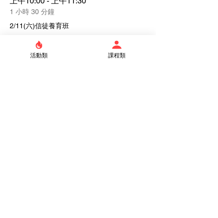
上午10:00 - 上午11:30
1 小時 30 分鐘
2/11(六)信徒養育班
活動類
課程類
查看全部
門票
銷售已完結
票券類型
學員
價格
$0.00