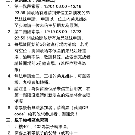
二、索票辦法：(額滿為止) 
第一階段索票：12/01 08:00 ~12/18 
23:59 開放給有邀請到未信主新朋友的弟
兄姐妹申請。 申請以一位主內弟兄姐妹
至少邀請一位未信主新朋友為原則。 
第二階段索票：12/19 08:00 ~12/23 
23:59 開放給開放所有弟兄姐妹申請。 
每場於開始前5分鐘進行場內清點，若尚
有空位，將開放給等候區的弟兄姐妹進
場，逾時不候，敬請見諒。故索票完成者
請於開場前5分鐘進場。(以座位額滿為
限) 
無法申請進二、三樓的弟兄姐妹，可至四
樓、九樓參加轉播。 
請注意，為保留座位給未信主新朋友，在
第一階段沒邀請到新朋友的索票將會被取
消喔！ 
索票後若無法參加者，請讓票（截圖QR 
code）給其他想參加者，謝謝您！ 
三、親子轉播區免索票 
四樓401、402為親子轉播區。 
需要是有帶孩子的父母（或其中一