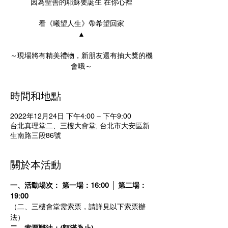
因為聖善的耶穌要誕生 在你心裡
看《曦望人生》帶希望回家
▲
～現場將有精美禮物，新朋友還有抽大獎的機
會哦～
時間和地點
2022年12月24日 下午4:00 – 下午9:00
台北真理堂二、三樓大會堂, 台北市大安區新
生南路三段86號
關於本活動
一、活動場次：
第一場：16:00 │ 第二場：
19:00
（二、三樓會堂需索票，請詳見以下索票辦
法） 