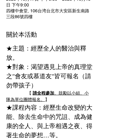
日 下午9:00
四樓中會堂, 106台湾台北市大安區新生南路
三段86號四樓
關於本活動
★主題：經歷全人的醫治與釋
放。
★對象：渴望遇見上帝的真理堂
之″會友或慕道友″皆可報名（請
勿帶孩子） 
                 【 
請全程參加
。鼓勵以小組、小
隊為單位團體報名。
】
★課程內容：經歷生命改變的大
能、除去生命中的咒詛、成為健
康的全人、與上帝相遇之夜、得
著生命的夢想…等。